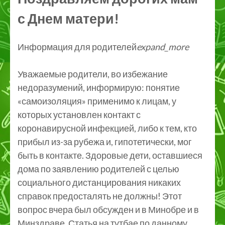
с Днем матери!
Информация для родителей
expand_more
Уважаемые родители, во избежание
недоразумений, информирую: понятие
«самоизоляция» применимо к лицам, у
которых установлен контакт с
коронавирусной инфекцией, либо к тем, кто
прибыл из-за рубежа и, гипотетически, мог
быть в контакте. Здоровые дети, оставшиеся
дома по заявлению родителей с целью
социального дистанцирования никаких
справок предосталять не должны! Этот
вопрос вчера был обсужден и в Минобре и в
Минздраве. Статья на тутбае по данному