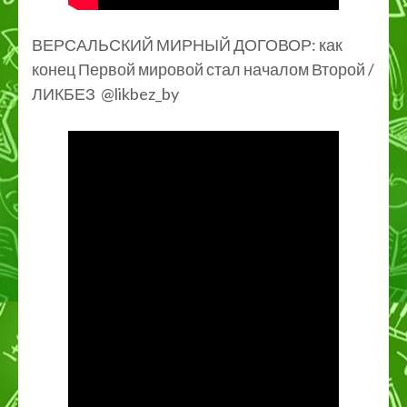
ВЕРСАЛЬСКИЙ МИРНЫЙ ДОГОВОР: как
конец Первой мировой стал началом Второй /
ЛИКБЕЗ @likbez_by