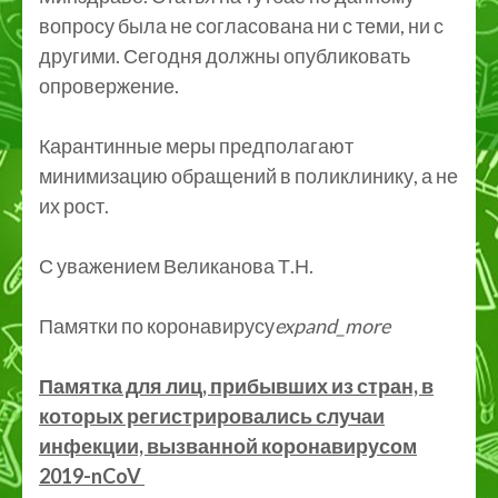
вопросу была не согласована ни с теми, ни с
другими. Сегодня должны опубликовать
опровержение.
Карантинные меры предполагают
минимизацию обращений в поликлинику, а не
их рост.
С уважением Великанова Т.Н.
Памятки по коронавирусу
expand_more
Памятка для лиц, прибывших из стран, в
которых регистрировались случаи
инфекции, вызванной коронавирусом
2019-nCoV