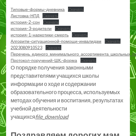
Типовые-формы-дневника
Скачать
Листовка-НПД
Скачать
история-2-сон
Скачать
история-3-родители
Скачать
история-1-наркотики-смерть
Скачать
Алгоритм-ситуационной-помощи-инвалидам
Скачать
2023080910523
Скачать
Перечень_единого_минимального_ассортимента_школьных_т
Протокол-поручений-ШК.-форма
Скачать
О порядке получения законными
представителями учащихся школы
информации о ходе и содержании
образовательного процесса, используемых
методах обучения и воспитания, результатах
учебной деятельности
учащихся
file_download
Поздравляем дорогих мам