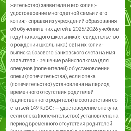
жительство) заявителя и его копия;-
удостоверение многодетной семьи и его
копия;- справки из учреждений образования
об обучении в них детей в 2025/2026 учебном
году (на каждого школьника);- свидетельство
о рождении школьника(-ов) и их копии;-
выписка базового банковского счета на имя
заявителя;- решение райисполкома (для
опекунов (попечителей) об установлении
опеки (попечительства), если опека
(попечительство) установлена на период
временного отсутствия родителей
(единственного родителя) в соответствии со
статьей 149 КоБС; — удостоверение опекуна,
если опека (попечительство) установлена на
период временного отсутствия родителей